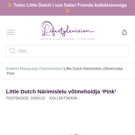
Tutvu Little Dutch´i uue Safari Friends kollektsiooniga
Products
search
Esileht
/
Mänguaeg
/
Närimislelud
/ Little Dutch Närimislelu võtmehoidja
‘Pink’
Little Dutch Närimislelu võtmehoidja ‘Pink’
TOOTEKOOD: 2006122
KOLLEKTSIOON: -