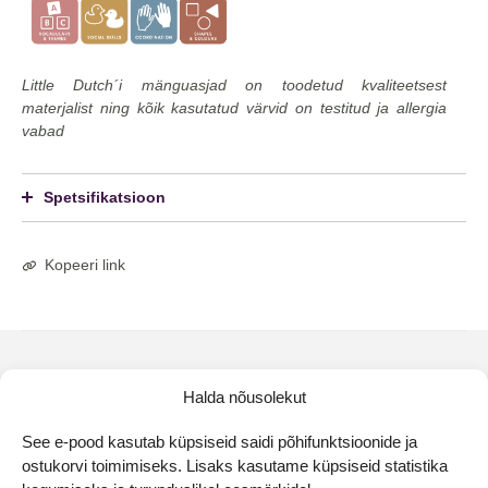
Little Dutch´i mänguasjad on toodetud kvaliteetsest
materjalist ning kõik kasutatud värvid on testitud ja allergia
vabad
Spetsifikatsioon
Kopeeri link
Halda nõusolekut
See e-pood kasutab küpsiseid saidi põhifunktsioonide ja
ostukorvi toimimiseks. Lisaks kasutame küpsiseid statistika