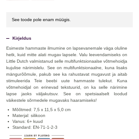
See toode pole enam müügis.
Kirjeldus
Esimeste hammaste ilmumine on lapsevanemale väga oluline
hetk, kuid mitte alati mugav lapsele. Valu leevendamiseks on
Little Dutch valmistanud selle multifunktsionaalse võtmehoidja
kujulise närimislelu. See on multifunktsionaalne, kuna lisaks
mängurõõmule, pakub see ka rahustavat mugavust ja aitab
stimuleerida Teie beebi uute hammaste tulekut. Kuna
võtmehoidjal on erinevad tekstuurid, on ka selle närimine
lapse jaoks väljakutsuv. See on spetsiaalselt loodud
väikestele sõrmedele mugavaks haaramiseks!
Mõõtmed: 7,5 x 11,5 x 5,0 cm
Materjal: silikoon
Vanus: 6+ kuud
Standard: EN-71-1-2-3