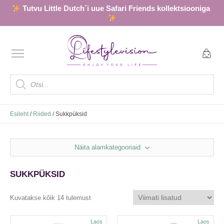
Tutvu Little Dutch´i uue Safari Friends kollektsiooniga
Products
search
Esileht
/
Riided
/ Sukkpüksid
Näita alamkategooriaid
SUKKPÜKSID
Kuvatakse kõik 14 tulemust
Sorditud
uusimate
järgi
Laos
Laos