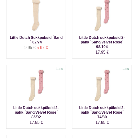
Little Dutch Sukkpüksid ´Sand
Little Dutch sukkpüksid 2-
´ 62/74
pakk ´Sand/Velvet Rose´
98/104
Algne
Praegune
9.95
€
5.97
€
17.95
€
hind
hind
oli:
on:
9.95 €.
5.97 €.
Laos
Laos
Little Dutch sukkpüksid 2-
Little Dutch sukkpüksid 2-
pakk ´Sand/Velvet Rose´
pakk ´Sand/Velvet Rose´
86/92
74/80
17.95
€
17.95
€