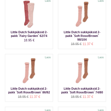
Laos
Laos
Little Dutch Sukkpüksid 2-
Little Dutch sukkpüksid 2-
pakk ´Fairy Garden´ 62/74
pakk ´Soft Rose/Brown´
98/104
18.95
€
Algne
Praegune
18.95
€
11.37
€
hind
hind
oli:
on:
18.95 €.
11.37 €.
Laos
Laos
Little Dutch sukkpüksid 2-
Little Dutch sukkpüksid 2-
pakk ´Soft Rose/Brown´ 86/92
pakk ´Soft Rose/Brown´ 74/80
Algne
Praegune
Algne
Praegune
18.95
€
11.37
€
18.95
€
11.37
€
hind
hind
hind
hind
oli:
on:
oli:
on:
18.95 €.
11.37 €.
18.95 €.
11.37 €.
Laos
Laos