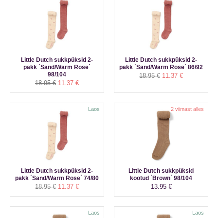
Little Dutch sukkpüksid 2-
Little Dutch sukkpüksid 2-
pakk ´Sand/Warm Rose´
pakk ´Sand/Warm Rose´ 86/92
98/104
Algne
Praegune
18.95
€
11.37
€
Algne
Praegune
18.95
€
11.37
€
hind
hind
hind
hind
oli:
on:
oli:
on:
18.95 €.
11.37 €.
18.95 €.
11.37 €.
Laos
2 viimast alles
Little Dutch sukkpüksid 2-
Little Dutch sukkpüksid
pakk ´Sand/Warm Rose´ 74/80
kootud ´Brown´ 98/104
Algne
Praegune
18.95
€
11.37
€
13.95
€
hind
hind
oli:
on:
18.95 €.
11.37 €.
Laos
Laos