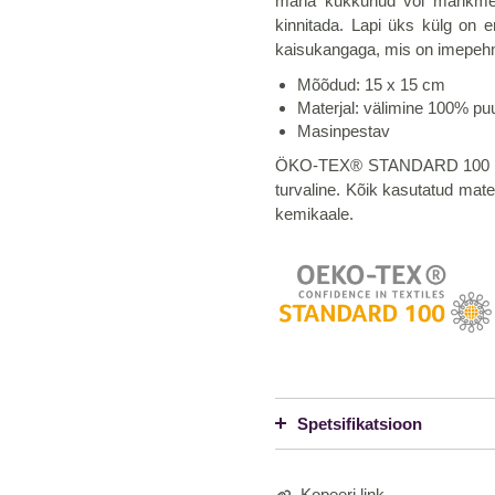
maha kukkunud või mähkmekot
kinnitada. Lapi üks külg on er
kaisukangaga, mis on imepeh
Mõõdud: 15 x 15 cm
Materjal: välimine 100% pu
Masinpestav
ÖKO-TEX® STANDARD 100 – gara
turvaline. Kõik kasutatud mater
kemikaale.
Spetsifikatsioon
Kopeeri link