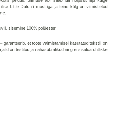
is peidus. Silmuse abil saab luti hõlpsalt lapi külge
ilise Little Dutch´i mustriga ja teine külg on viimistletud
me.
uvill, sisemine 100% polüester
nteerib, et toote valmistamisel kasutatud tekstiil on
jalid on testitud ja nahasõbralikud ning ei sisalda ohtlikke