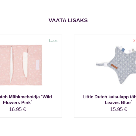
oli:
on:
61.95 €.
38.00 €.
VAATA LISAKS
Laos
2
Dutch Mähkmehoidja ´Wild
Little Dutch kaisulapp täh
Flowers Pink´
Leaves Blue´
16.95
€
15.95
€