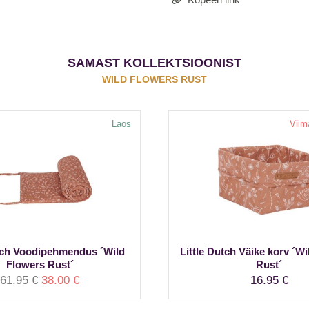
SAMAST KOLLEKTSIOONIST
WILD FLOWERS RUST
Laos
Viim
utch Voodipehmendus ´Wild
Little Dutch Väike korv ´W
Flowers Rust´
Rust´
Algne
Praegune
61.95
€
38.00
€
16.95
€
hind
hind