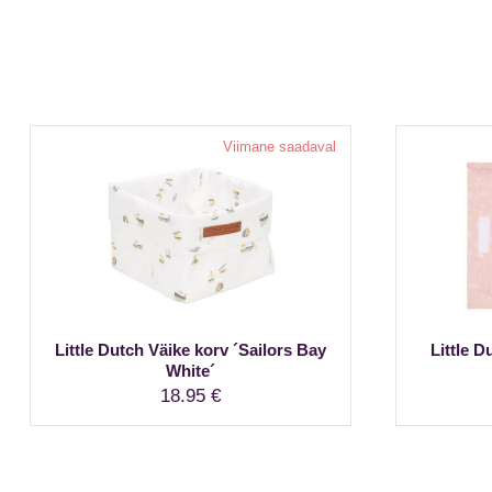
oli:
on:
33.95 €.
23.76 €.
Viimane saadaval
Little Dutch Väike korv ´Sailors Bay
Little 
White´
18.95
€