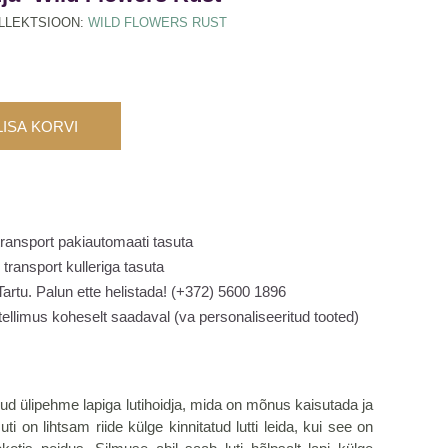
LLEKTSIOON:
WILD FLOWERS RUST
LISA KORVI
transport pakiautomaati tasuta
transport kulleriga tasuta
 Tartu. Palun ette helistada! (+372) 5600 1896
 tellimus koheselt saadaval (va personaliseeritud tooted)
dud ülipehme lapiga lutihoidja, mida on mõnus kaisutada ja
i on lihtsam riide külge kinnitatud lutti leida, kui see on