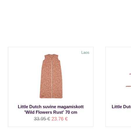
Laos
Little Dutch suvine magamiskott
Little D
'Wild Flowers Rust' 70 cm
Algne
Praegune
33.95
€
23.76
€
hind
hind