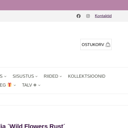
Kontaktid
OSTUKORV
S
SISUSTUS
RIIDED
KOLLEKTSIOONID
AEG
TALV ❄
dja ´Wild Flowers Rust´