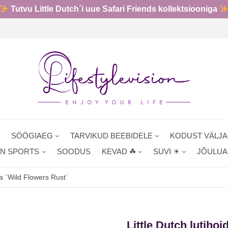
Tutvu Little Dutch´i uue Safari Friends kollektsiooniga
SÖÖGIAEG
TARVIKUD BEEBIDELE
KODUST VÄLJA
N SPORTS
SOODUS
KEVAD ☘
SUVI ☀
JÕULU
dja ´Wild Flowers Rust´
Little Dutch lutihoi