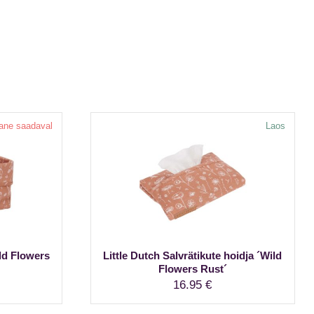
ane saadaval
Laos
ild Flowers
Little Dutch Salvrätikute hoidja ´Wild
Flowers Rust´
16.95
€