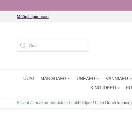
Müügitingimused
Products
search
UUS!
MÄNGUAEG
UNEAEG
VANNIAEG
KINGIIDEED
FU
Esileht
/
Tarvikud beebidele
/
Lutihoidjad
/ Little Dutch lutihoi