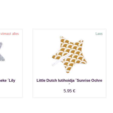
 viimast alles
Laos
eke ´Lily
Little Dutch lutihoidja ´Sunrise Ochre
´
5.95
€