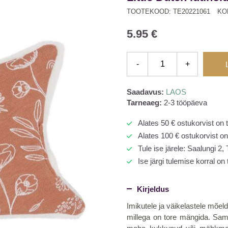
TOOTEKOOD: TE20221061
KO
5.95
€
Little
-
+
Dutch
lutihoidja
´Wild
Saadavus:
LAOS
Flowers
Tarneaeg:
2-3 tööpäeva
Rust
´
Alates 50 € ostukorvist on 
kogus
Alates 100 € ostukorvist on 
Tule ise järele: Saalungi 2,
Ise järgi tulemise korral on
Kirjeldus
Imikutele ja väikelastele mõel
millega on tore mängida. Samut